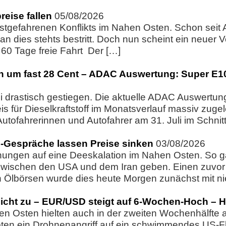
eise fallen
05/08/2026
estgefahrenen Konflikts im Nahen Osten. Schon seit
 dies stehts bestritt. Doch nun scheint ein neuer V
60 Tage freie Fahrt Der […]
 sich um fast 28 Cent – ADAC Auswertung: Super E1
uli drastisch gestiegen. Die aktuelle ADAC Auswertun
 für Dieselkraftstoff im Monatsverlauf massiv zugeleg
utofahrerinnen und Autofahrer am 31. Juli im Schnit
an-Gespräche lassen Preise sinken
03/08/2026
ngen auf eine Deeskalation im Nahen Osten. So g
ischen den USA und dem Iran geben. Einen zuvor g
Ölbörsen wurde dies heute Morgen zunächst mit nied
eicht zu – EUR/USD steigt auf 6-Wochen-Hoch – He
en Osten hielten auch in der zweiten Wochenhälfte a
pten ein Drohnenangriff auf ein schwimmendes US-F