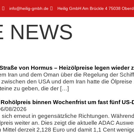
1
info@heilig-gmbh.de
Heilig GmbH Am Brückle 4 75038 Oberd
E NEWS
n Straße von Hormus – Heizölpreise legen wieder 
em Iran und dem Oman über die Regelung der Schifff
ikt zwischen den USA und dem Iran hatte die Ölpreis
teine zu geben, die der […]
r – Rohölpreis binnen Wochenfrist um fast fünf US
06/08/2026
ln sich erneut in gegensätzliche Richtungen. Während
reis weiter an. Dies zeigt die aktuelle ADAC Auswer
 Mittel derzeit 2,128 Euro und damit 1,1 Cent wenig