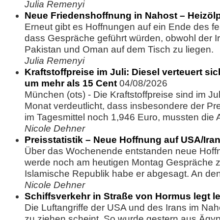
Julia Remenyi
Neue Friedenshoffnung in Nahost – Heizölpr
Erneut gibt es Hoffnungen auf ein Ende des f
dass Gespräche geführt würden, obwohl der Iran
Pakistan und Oman auf dem Tisch zu liegen. 
Julia Remenyi
Kraftstoffpreise im Juli: Diesel verteuert
um mehr als 15 Cent
04/08/2026
München (ots) - Die Kraftstoffpreise sind im J
Monat verdeutlicht, dass insbesondere der Preis
im Tagesmittel noch 1,946 Euro, mussten die A
Nicole Dehner
Preisstatistik – Neue Hoffnung auf USA/Ir
Über das Wochenende entstanden neue Hoffnu
werde noch am heutigen Montag Gespräche zw
Islamische Republik habe er abgesagt. An den 
Nicole Dehner
Schiffsverkehr in Straße von Hormus legt l
Die Luftangriffe der USA und des Irans im Nah
zu ziehen scheint. So wurde gestern aus Ägy